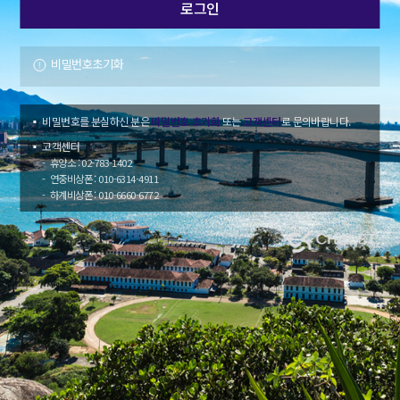
비밀번호초기화
비밀번호를 분실하신 분은
비밀번호 초기화
또는
고객센터
로 문의바랍니다.
고객센터
휴양소 : 02-783-1402
연중비상폰 : 010-6314-4911
하계비상폰 : 010-6660-6772